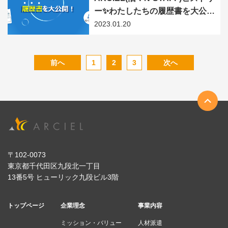
ー✨わたしたちの履歴書を大公
開‼
2023.01.20
前へ
1
2
3
次へ
〒102-0073
東京都千代田区九段北一丁目
13番5号 ヒューリック九段ビル3階
トップページ
企業理念
事業内容
ミッション・バリュー
人材派遣