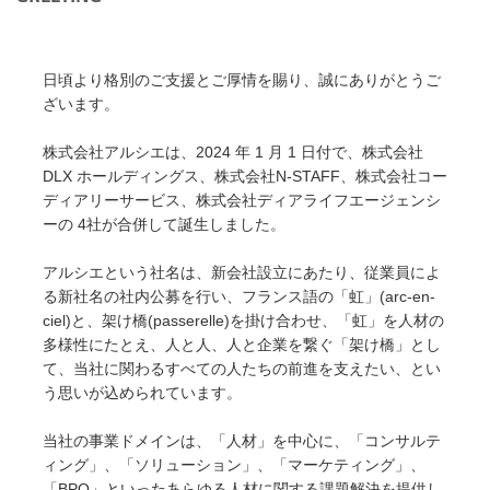
日頃より格別のご支援とご厚情を賜り、誠にありがとうご
ざいます。
株式会社アルシエは、2024 年 1 月 1 日付で、株式会社
DLX ホールディングス、株式会社N-STAFF、株式会社コー
ディアリーサービス、株式会社ディアライフエージェンシ
ーの 4社が合併して誕生しました。
アルシエという社名は、新会社設立にあたり、従業員によ
る新社名の社内公募を行い、フランス語の「虹」(arc-en-
ciel)と、架け橋(passerelle)を掛け合わせ、「虹」を人材の
多様性にたとえ、人と人、人と企業を繋ぐ「架け橋」とし
て、当社に関わるすべての人たちの前進を支えたい、とい
う思いが込められています。
当社の事業ドメインは、「人材」を中心に、「コンサルテ
ィング」、「ソリューション」、「マーケティング」、
「BPO」といったあらゆる人材に関する課題解決を提供し