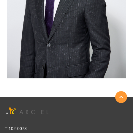
〒102-0073