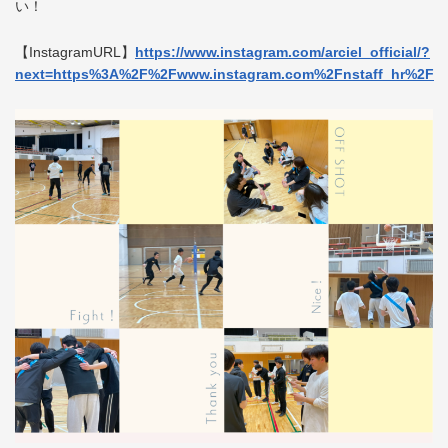
い！
【InstagramURL】
https://www.instagram.com/arciel_official/?
next=https%3A%2F%2Fwww.instagram.com%2Fnstaff_hr%2F